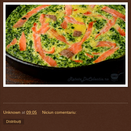
Unknown
at
09:05
Niciun comentariu:
Distribuiți