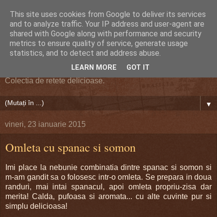
This site uses cookies from Google to deliver its services
and to analyze traffic. Your IP address and user-agent are
shared with Google along with performance and security
metrics to ensure quality of service, generate usage
Retete de Colectie
statistics, and to detect and address abuse.
LEARN MORE
GOT IT
Colectia de retete delicioase.
▼
vineri, 23 ianuarie 2015
Omleta cu spanac si somon
Imi place la nebunie combinatia dintre spanac si somon si
m-am gandit sa o folosesc intr-o omleta. Se prepara in doua
randuri, mai intai spanacul, apoi omleta propriu-zisa dar
merita! Calda, pufoasa si aromata... cu alte cuvinte pur si
simplu delicioasa!