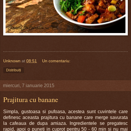
Unknown
at
08:51
Un comentariu:
Distribuiți
miercuri, 7 ianuarie 2015
Prajitura cu banane
Simpla, gustoasa si pufoasa, acestea sunt cuvintele care
definesc aceasta prajitura cu banane care merge savurata
la cafeaua de dupa amiaza. Ingredientele se pregatesc
rapid, apoi o puneti in cuprot pentru 50 - 60 min si nu mai